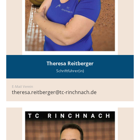
Theresa Reitberger
Schriftführer(in)
E-Mail Verein
theresa.reitberger@tc-rinchnach.de