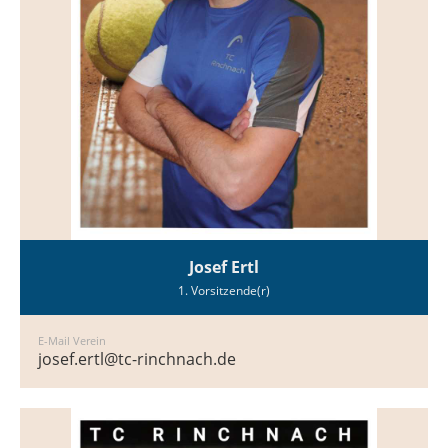
Josef Ertl
1. Vorsitzende(r)
E-Mail Verein
josef.ertl@tc-rinchnach.de