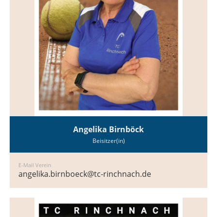
Angelika Birnböck
Beisitzer(in)
E-Mail Verein
angelika.birnboeck@tc-rinchnach.de