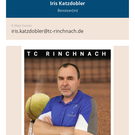
Iris Katzdobler
Beisitzer(in)
E-Mail Verein
iris.katzdobler@tc-rinchnach.de